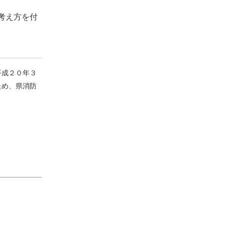
考え方を付
平成２０年３
ため、県消防