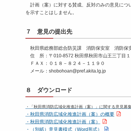
計画（案）に対する賛成、反対のみの意見につい
を示すことはしません。
７ 意見の提出先
秋田県総務部総合防災課 消防保安室 消防保
住 所：〒010-8572 秋田県秋田市山王三丁目
ＦＡＸ：０１８－８２４－１１９０
メール：shobohoan@pref.akita.lg.jp
８ ダウンロード
・「秋田県消防広域化推進計画（案）」に関する意見
募
・秋田県消防広域化推進計画（案）の概要
・秋田県消防広域化推進計画（案）
・（別紙）意見書様式（Word形式）