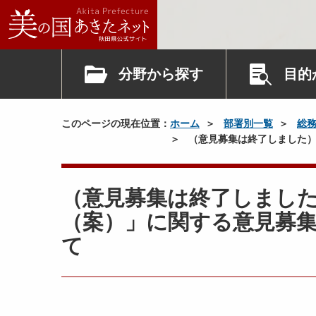
分野から探す
目的
このページの現在位置：
ホーム
部署別一覧
総
（意見募集は終了しました）
（意見募集は終了しまし
（案）」に関する意見募
て