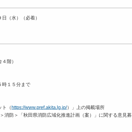
９日（水）（必着）
舎４階）
時１５分まで
）
ット（
https://www.pref.akita.lg.jp/
）」上の掲載場所
消防＞「秋田県消防広域化推進計画（案）」に関する意見募