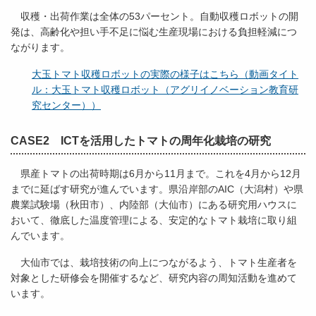
収穫・出荷作業は全体の53パーセント。自動収穫ロボットの開
発は、高齢化や担い手不足に悩む生産現場における負担軽減につ
ながります。
大玉トマト収穫ロボットの実際の様子はこちら（動画タイト
ル：大玉トマト収穫ロボット（アグリイノベーション教育研
究センター））
CASE2 ICTを活用したトマトの周年化栽培の研究
県産トマトの出荷時期は6月から11月まで。これを4月から12月
までに延ばす研究が進んでいます。県沿岸部のAIC（大潟村）や県
農業試験場（秋田市）、内陸部（大仙市）にある研究用ハウスに
おいて、徹底した温度管理による、安定的なトマト栽培に取り組
んでいます。
大仙市では、栽培技術の向上につながるよう、トマト生産者を
対象とした研修会を開催するなど、研究内容の周知活動を進めて
います。