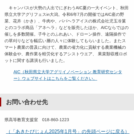
キャンパスが大勢の人出でにぎわうAIC夏の一大イベント、秋田
県立大学アグリフェスin大潟。令和6年7月の開催ではAIC産の野
菜、花卉（かき）、牛肉や、ババヘラアイスの株式会社児玉冷菓
とのコラボ商品「アネヘラ」などを販売したほか、AICならではの
催しを多数開催。子牛とのふれあい、ドローン操作、遠隔操作で
の草刈りなどを幅広い層の人々に体験してもらいました。またス
マート農業の普及に向けて、農業の省力化に貢献する農業機械の
体験会や、農作業を軽労化するアシストウエア、 果菜類収穫ロボ
ットに関する講演も行いました。
AIC（秋田県立大学アグリイノベーション 教育研究センタ
ー）ウェブサイトはこちらをご覧ください。
お問い合わせ先
県高等教育支援室 018-860-1223
（「あきたびじょん2025年1月号」の先頭ページに戻る）