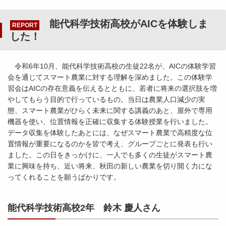
能代科学技術高校がAICを体験しま
REPORT
した！
令和6年10月、能代科学技術高校の生徒22名が、AICの体験学習
会を通じてスマート農業に対する理解を深めました。この体験学
習会はAICの存在意義を伝えるとともに、若者に将来の選択肢を増
やしてもらう目的で行っているもの。当日は農業人口減少の実
態、スマート農業がひらく未来に関する講義のあと、屋外で専用
機器を使い、位置情報を正確に収集する体験授業を行いました。
データ収集を体験したあとには、なぜスマート農業で高精度な位
置情報が重要になるのかを皆で考え、グループごとに発表も行い
ました。この日をきっかけに、一人でも多くの生徒がスマート農
業に興味を持ち、近い将来、秋田の新しい農業を切り開く力にな
ってくれることを願うばかりです。
能代科学技術高校2年 鈴木 慶人さん