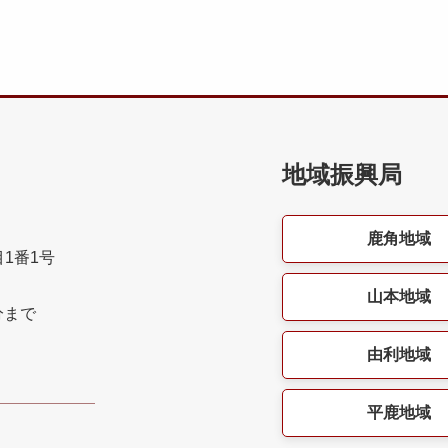
地域振興局
鹿角地域
目1番1号
山本地域
分まで
由利地域
平鹿地域