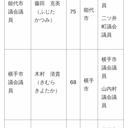
能代市
藤田 克美
員
能代
議会議
（ふじた
75
市
二ツ井
員
かつみ）
町議会
議員
横手市
議会議
横手市
木村 清貴
員
横手
議会議
（きむら
68
市
山内村
員
きよたか）
議会議
員