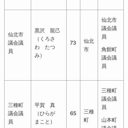
仙北市
議会議
黒沢 龍己
仙北市
員
（くろさ
仙北
議会議
73
わ たつ
市
角館町
員
み）
議会議
員
三種町
議会議
三種町
平賀 真
員
三種
議会議
（ひらが
65
町
山本町
員
まこと）