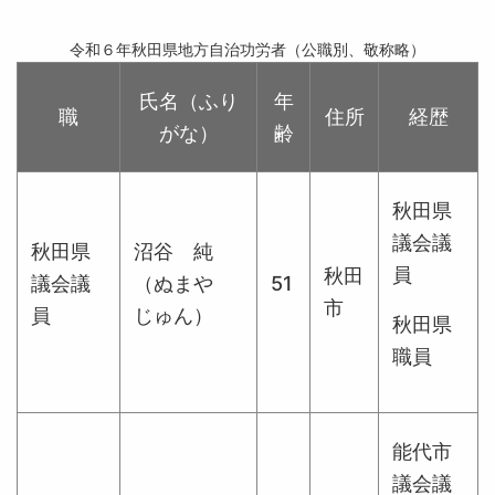
令和６年秋田県地方自治功労者（公職別、敬称略）
氏名（ふり
年
職
住所
経歴
がな）
齢
秋田県
議会議
秋田県
沼谷 純
員
秋田
議会議
（ぬまや
51
市
員
じゅん）
秋田県
職員
能代市
議会議