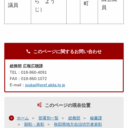
ら よう
町
議員
員
じ）
このページに関するお問い合わせ
総務部 広報広聴課
TEL：018-860-4091
FAX：018-860-1072
E-mail：
joukai@pref.akita.lg.jp
このページの現在位置
ホーム
部署別一覧
総務部
秘書課
顕彰・表彰
秋田県地方自治功労者表彰