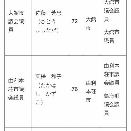
大館市
議会議
大館市
佐藤 芳忠
員
大館
議会議
（さとう
72
市
員
よしただ）
大館市
職員
由利本
荘市議
髙橋 和子
由利本
会議員
由利
（たかは
荘市議
76
本荘
し かず
鳥海町
会議員
市
こ）
議会議
員