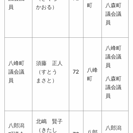
町
八森町
員
かおる）
議会議
員
八峰町
議会議
八峰町
須藤 正人
員
八峰
議会議
（すとう
72
町
八森町
員
まさと）
議会議
員
北嶋 賢子
八郎潟
八郎潟
（きたし
八郎