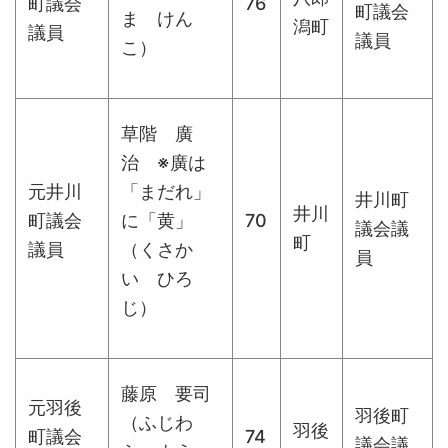
町議会
76
町議会
ま けん
潟町
議員
議員
こ）
草階 廣
治 ※廣は
元井川
「まだれ」
井川町
井川
町議会
に「黄」
70
議会議
町
議員
（くさか
員
い ひろ
じ）
藤原 要司
元羽後
羽後町
（ふじわ
羽後
町議会
74
議会議