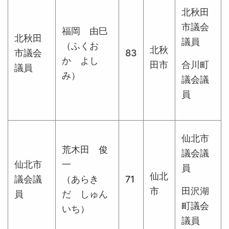
北秋田
市議会
福岡 由巳
北秋田
議員
（ふくお
北秋
市議会
83
か よし
田市
合川町
議員
み）
議会議
員
仙北市
荒木田 俊
議会議
仙北市
一
員
仙北
議会議
（あらき
71
市
田沢湖
員
だ しゅん
町議会
いち）
議員