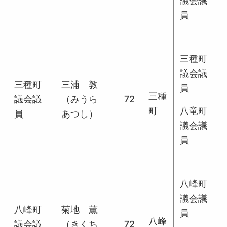
議会議
員
三種町
議会議
三種町
三浦 敦
員
三種
議会議
（みうら
72
町
八竜町
員
あつし）
議会議
員
八峰町
議会議
八峰町
菊地 薫
員
八峰
議会議
（きくち
72