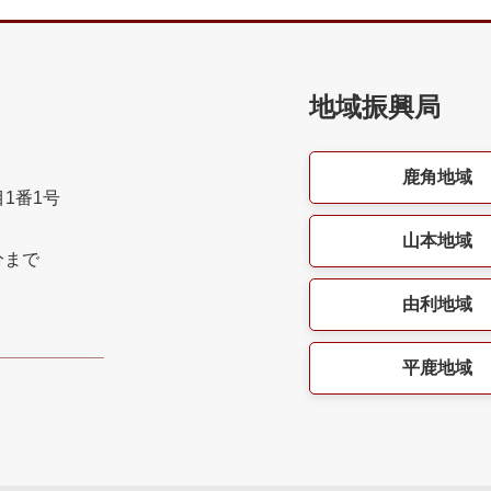
地域振興局
鹿角地域
目1番1号
山本地域
分まで
由利地域
平鹿地域