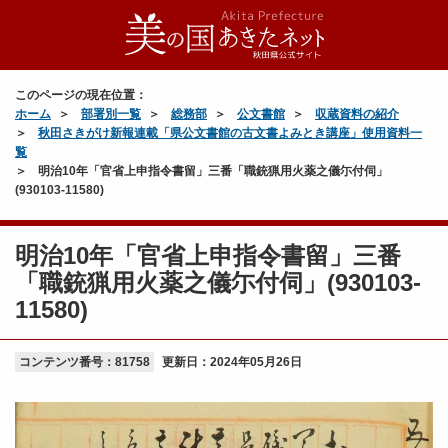
このページの現在位置：
ホーム
部署別一覧
総務部
公文書館
収蔵資料の紹介
秋田さきがけ新報連載「県公文書館の古文書よみとき講座」使用資料一
覧
明治10年「官省上申指令書留」三番「職銃猟用火薬之儀尓付伺」
(930103-11580)
明治10年「官省上申指令書留」三番
「職銃猟用火薬之儀尓付伺」(930103-
11580)
コンテンツ番号：81758
更新日：
2024年05月26日