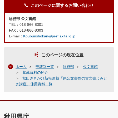
このページに関するお問い合わせ
総務部 公文書館
TEL：018-866-8301
FAX：018-866-8303
E-mail：
Koubunshokan@pref.akita.lg.jp
このページの現在位置
ホーム
部署別一覧
総務部
公文書館
収蔵資料の紹介
秋田さきがけ新報連載「県公文書館の古文書よみと
き講座」使用資料一覧
秋田県庁