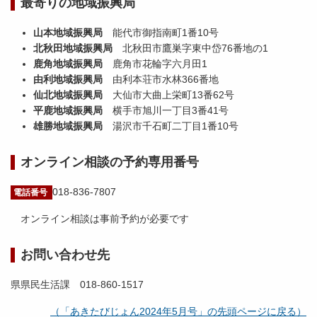
最寄りの地域振興局
山本地域振興局
能代市御指南町1番10号
北秋田地域振興局
北秋田市鷹巣字東中岱76番地の1
鹿角地域振興局
鹿角市花輪字六月田1
由利地域振興局
由利本荘市水林366番地
仙北地域振興局
大仙市大曲上栄町13番62号
平鹿地域振興局
横手市旭川一丁目3番41号
雄勝地域振興局
湯沢市千石町二丁目1番10号
オンライン相談の予約専用番号
018-836-7807
電話番号
オンライン相談は事前予約が必要です
お問い合わせ先
県県民生活課 018-860-1517
（「あきたびじょん2024年5月号」の先頭ページに戻る）