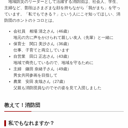
地域防災のリーダーとして活躍する消防団は、社会人、学生、
主婦など、普段はさまざまな顔を持ちながら「我がまち」を守っ
ています。「私でもできる？」という人にこそ知ってほしい、消
防団のホントのトコロとは。
会社員 相場 清之さん（46歳）
地元の方に声をかけられて親しい友人（先輩）と一緒に
保育士 関口 美沙さん（36歳）
仕事、子育てと両立しています
自営業 田口 正志さん（43歳）
地域で商売しているので、地域を守るために
主婦 鎌田 奈緒子さん（49歳）
男女共同参画を目指して
農業 安田 友哉さん（27歳）
父親も消防団員なのでその姿を見て入団しました
教えて！消防団
私でもなれますか？