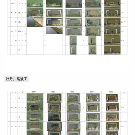
牡丹川消波工