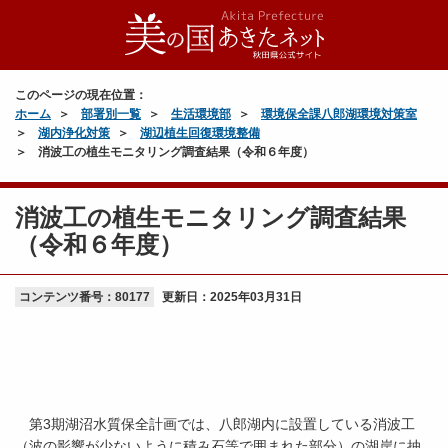
このページの現在位置：
ホーム
部署別一覧
生活環境部
環境保全課八郎湖環境対策室
湖内浄化対策
湖辺植生回復環境整備
消波工の植生モニタリング調査結果（令和６年度）
消波工の植生モニタリング調査結果
（令和６年度）
コンテンツ番号：80177
更新日：
2025年03月31日
第3期湖沼水質保全計画では、八郎湖内に設置している消波工
（波の影響が少ないように積み石等で囲まれた部分）の湖岸に抽