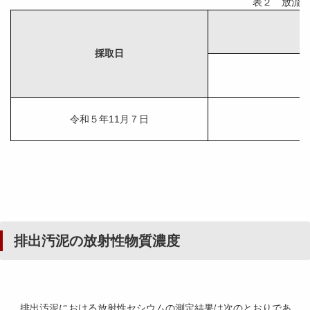
表２ 放流
採取日
令和５年11月７日
排出汚泥の放射性物質濃度
排出汚泥における放射性セシウムの測定結果は次のとおりであ