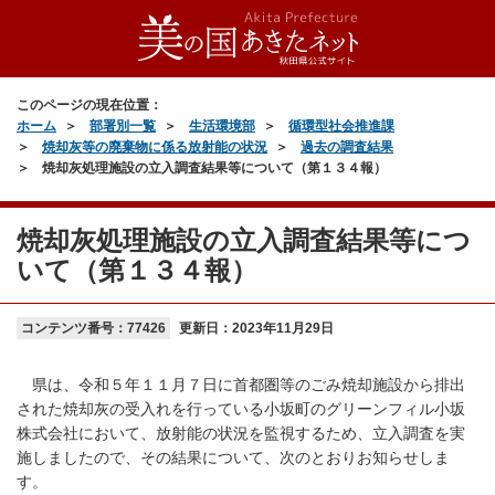
このページの現在位置：
ホーム
部署別一覧
生活環境部
循環型社会推進課
焼却灰等の廃棄物に係る放射能の状況
過去の調査結果
焼却灰処理施設の立入調査結果等について（第１３４報）
焼却灰処理施設の立入調査結果等につ
いて（第１３４報）
コンテンツ番号：77426
更新日：
2023年11月29日
県は、令和５年１１月７日に首都圏等のごみ焼却施設から排出
された焼却灰の受入れを行っている小坂町のグリーンフィル小坂
株式会社において、放射能の状況を監視するため、立入調査を実
施しましたので、その結果について、次のとおりお知らせしま
す