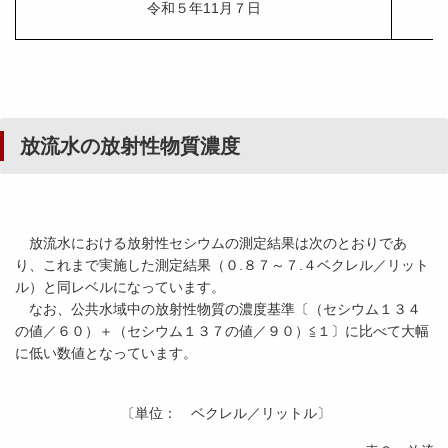
令和５年11月７日
放流水の放射性物質濃度
放流水における放射性セシウムの測定結果は次のとおりであ
り、これまで実施した測定結果（０.８７～７.４ベクレル／リット
ル）と同レベルになっています。
なお、公共水域中の放射性物質の濃度基準〔（セシウム１３４
の値／６０）＋（セシウム１３７の値／９０）≦１〕に比べて大幅
に低い数値となっています。
〔単位： ベクレル／リットル〕