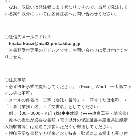
す。
なお、取扱いは発注者により異なりますので、当局で発注して
いる案件以外については各発注者へお問い合わせください。
〇送信先メールアドレス
hiraka-kouzi@mail2.pref.akita.lg.jp
※書類受付専用のアドレスです。お問い合わせは受け付けてお
りません。
〇注意事項
・必ずPDF形式で提出してください。（Excel、Word、一太郎ファ
イル等は不可）
・メールの件名は「工事（委託）番号」＋「商号または名称」＋
「工事（業務）名」＋「文書名」としてください。
例：【00－0000－K1】(株)◆◆建設（●●●●改良工事・請求書）
・原本の提出が必要な書類（電子以外の保証証書や建退共証紙購
入領収書等）は別途ご持参いただくか郵送してください。
・押印不要な書類でも従来どおり持参・郵送による提出も受け付