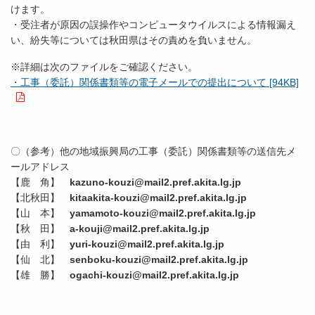
けます。
・受注者が原因の誤操作やコンピュータウイルスによる情報漏え
い、紛失等については秋田県はその責めを負いません。
※詳細は次のファイルをご確認ください。
・工事（委託）関係書類等の電子メールでの提出について [94KB]
〇（参考）他の地域振興局の工事（委託）関係書類等の送信先メ
ールアドレス
【鹿 角】
kazuno-kouzi@mail2.pref.akita.lg.jp
【北秋田】
kitaakita-kouzi@mail2.pref.akita.lg.jp
【山 本】
yamamoto-kouzi@mail2.pref.akita.lg.jp
【秋 田】
a
-kouji@mail2.pref.akita.lg.jp
【由 利】
yuri-kouzi
@mail2.pref.akita.lg.jp
【仙 北】
senboku-kouzi@mail2.pref.akita.lg.jp
【雄 勝】
ogachi-kouzi@mail2.pref.akita.lg.jp