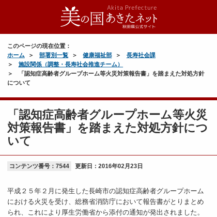
このページの現在位置：
ホーム
部署別一覧
健康福祉部
長寿社会課
施設関係（調整・長寿社会推進チーム）
「認知症高齢者グループホーム等火災対策報告書」を踏まえた対処方針
について
「認知症高齢者グループホーム等火災
対策報告書」を踏まえた対処方針につ
いて
コンテンツ番号：7544
更新日：
2016年02月23日
平成２５年２月に発生した長崎市の認知症高齢者グループホーム
における火災を受け、総務省消防庁において報告書がとりまとめ
られ、これにより厚生労働省から添付の通知が発出されました。