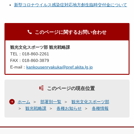
新型コロナウイルス感染症対応地方創生臨時交付金について
このページに関するお問い合わせ
観光文化スポーツ部 観光戦略課
TEL：018-860-2261
FAX：018-860-3879
E-mail：
kankousenryakuka@pref.akita.lg.jp
このページの現在位置
ホーム
部署別一覧
観光文化スポーツ部
観光戦略課
各種お知らせ
各種情報