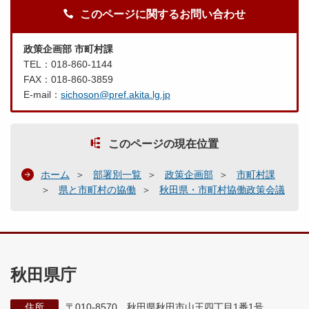
このページに関するお問い合わせ
政策企画部 市町村課
TEL：018-860-1144
FAX：018-860-3859
E-mail：
sichoson@pref.akita.lg.jp
このページの現在位置
ホーム
部署別一覧
政策企画部
市町村課
県と市町村の協働
秋田県・市町村協働政策会議
秋田県庁
住所
〒010-8570 秋田県秋田市山王四丁目1番1号