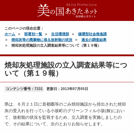
このページの現在位置：
ホーム
部署別一覧
生活環境部
循環型社会推進課
焼却灰等の廃棄物に係る放射能の状況
過去の調査結果
焼却灰処理施設の立入調査結果等について（第１９報）
焼却灰処理施設の立入調査結果等につ
いて（第１９報）
コンテンツ番号：7331
更新日：
2013年07月05日
県は、６月２１日に首都圏等のごみ焼却施設から排出された焼却
灰の受入れを行っている小坂町のグリーンフィル小坂(株)におい
て、放射能の状況を監視するため、立入調査を実施しましたの
で、その結果について、次のとおりお知らせします。