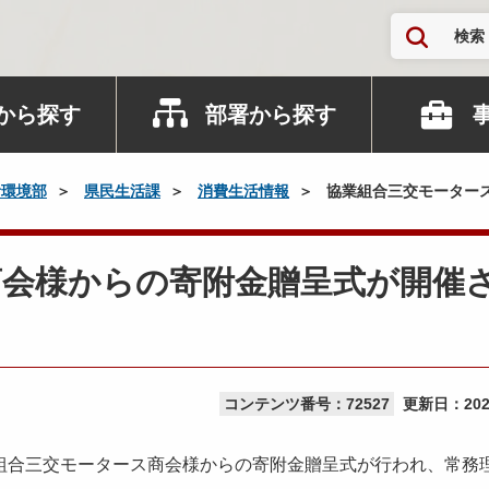
検索
から探す
部署から探す
活環境部
県民生活課
消費生活情報
協業組合三交モーター
商会様からの寄附金贈呈式が開催
コンテンツ番号：72527
更新日：
20
組合三交モータース商会様からの寄附金贈呈式が行われ、常務