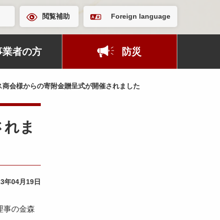
閲覧補助
Foreign language
事業者の方
防災
ス商会様からの寄附金贈呈式が開催されました
されま
23年04月19日
理事の金森