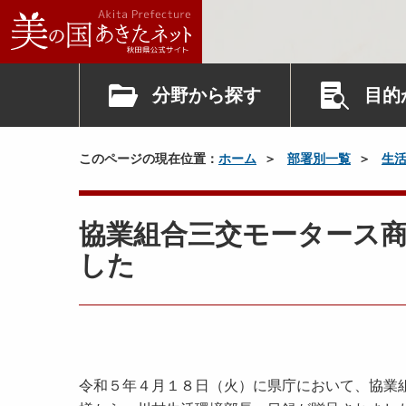
分野から探す
目的
このページの現在位置：
ホーム
部署別一覧
生
協業組合三交モータース
した
令和５年４月１８日（火）に県庁において、協業