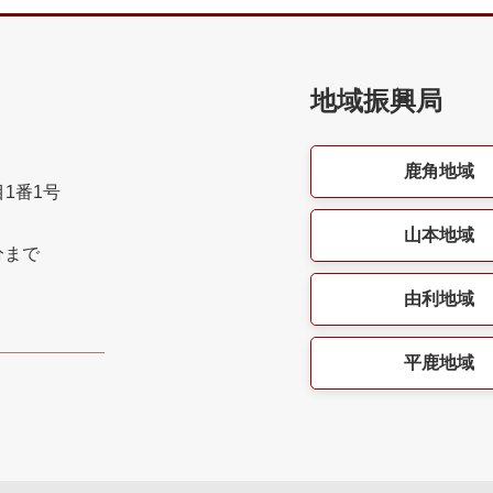
地域振興局
鹿角地域
目1番1号
山本地域
分まで
由利地域
平鹿地域