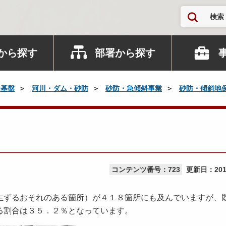
検索
から探す
部署から探す
会基盤
河川・ダム・砂防
砂防・急傾斜事業
砂防・傾斜地
コンテンツ番号：723
更新日：
20
ずるおそれのある箇所）が４１８箇所にも及んでいますが、
る割合は３５．２％となっています。