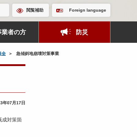
閲覧補助
Foreign language
事業者の方
防災
保全
急傾斜地崩壊対策事業
13年07月17日
既成対策箇