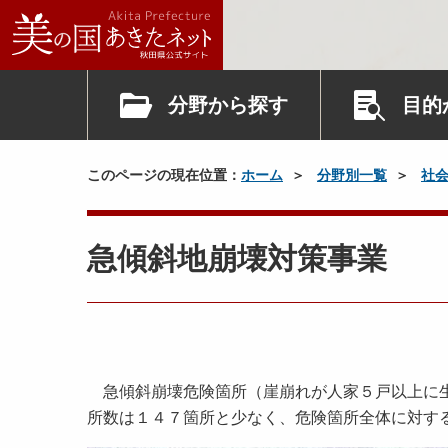
分野から探す
目的
このページの現在位置：
ホーム
分野別一覧
社
急傾斜地崩壊対策事業
急傾斜崩壊危険箇所（崖崩れが人家５戸以上に生
所数は１４７箇所と少なく、危険箇所全体に対す