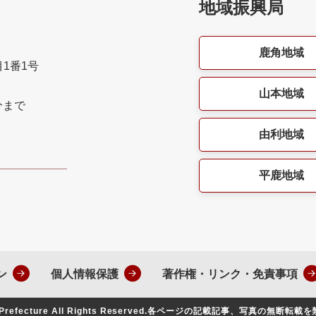
地域振興局
鹿角地域
目1番1号
山本地域
分まで
由利地域
平鹿地域
ン
個人情報保護
著作権・リンク・免責事項
Prefecture All Rights Reserved.
各ページの記載記事、写真の無断転載を