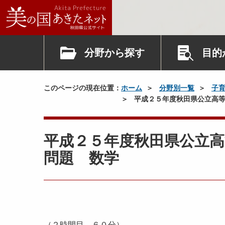
分野から探す
目的
このページの現在位置：
ホーム
分野別一覧
子
平成２５年度秋田県公立高等
平成２５年度秋田県公立高
問題 数学
（２時間目 ６０分）