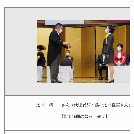
太田 精一 さん（代理受領：孫の太田直実さん）
【能楽謡曲の普及・発展】