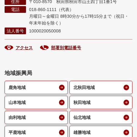
住所
〒010-8570 秋田県秋田市山王四丁目1番1号
電話
018-860-1111（代表）
月曜日～金曜日 8時30分から17時15分まで
（祝日・
年末年始を除く）
法人番号
1000020050008
アクセス
部署別電話番号
地域振興局
鹿角地域
北秋田地域
山本地域
秋田地域
由利地域
仙北地域
平鹿地域
雄勝地域