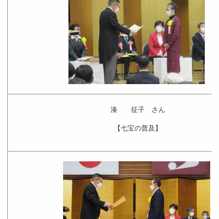
湊 征子 さん
【七宝の普及】