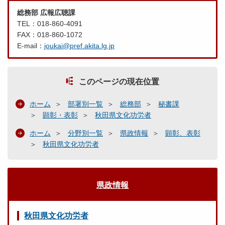
総務部 広報広聴課
TEL：018-860-4091
FAX：018-860-1072
E-mail：
joukai@pref.akita.lg.jp
このページの現在位置
ホーム
部署別一覧
総務部
秘書課
顕彰・表彰
秋田県文化功労者
ホーム
分野別一覧
県政情報
顕彰、表彰
秋田県文化功労者
県政情報
秋田県文化功労者