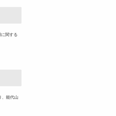
用に関する
り、能代山