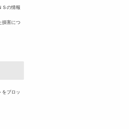
ＮＳの情報
た損害につ
トをブロッ