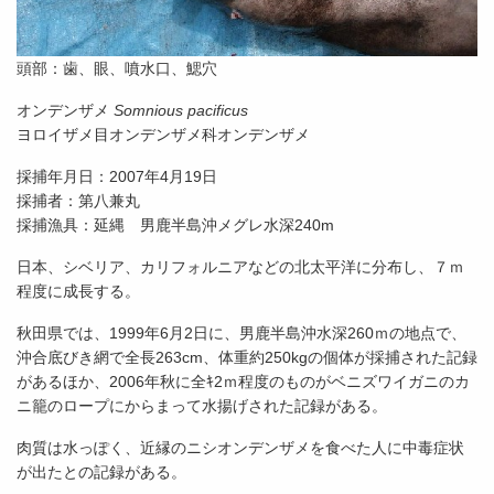
頭部：歯、眼、噴水口、鰓穴
オンデンザメ
Somnious pacificus
ヨロイザメ目オンデンザメ科オンデンザメ
採捕年月日：2007年4月19日
採捕者：第八兼丸
採捕漁具：延縄 男鹿半島沖メグレ水深240m
日本、シベリア、カリフォルニアなどの北太平洋に分布し、７ｍ
程度に成長する。
秋田県では、1999年6月2日に、男鹿半島沖水深260ｍの地点で、
沖合底びき網で全長263cm、体重約250kgの個体が採捕された記録
があるほか、2006年秋に全ｷ2ｍ程度のものがベニズワイガニのカ
ニ籠のロープにからまって水揚げされた記録がある。
肉質は水っぽく、近縁のニシオンデンザメを食べた人に中毒症状
が出たとの記録がある。