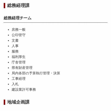
総務経理課
総務経理チーム
庶務一般
公印管守
文書
人事
服務
福利厚生
庁舎管理
県有財産管理
局内各部の予算執行管理・決算
工事経理
入札
建設業許可事務
地域企画課