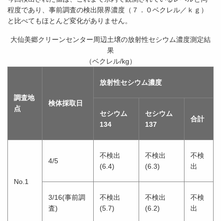
程度であり、事前調査の検出限界濃度（７．０ベクレル／ｋｇ）
と比べてもほとんど変化がありません。
大仙美郷クリーンセンター周辺土壌の放射性セシウム濃度測定結
果
（ベクレル/kg）
放射性セシウム濃度
調査地
検体採取日
点
セシウム
セシウム
合計
134
137
不検出
不検出
不検
4/5
(6.4)
(6.3)
出
No.1
3/16(事前調
不検出
不検出
不検
査)
(5.7)
(6.2)
出