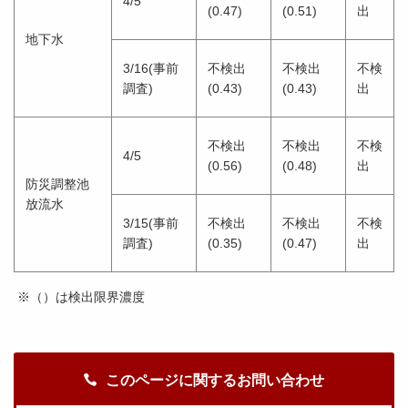
4/5
(0.47)
(0.51)
出
地下水
3/16(事前
不検出
不検出
不検
調査)
(0.43)
(0.43)
出
不検出
不検出
不検
4/5
(0.56)
(0.48)
出
防災調整池
放流水
3/15(事前
不検出
不検出
不検
調査)
(0.35)
(0.47)
出
※（）は検出限界濃度
このページに関するお問い合わせ