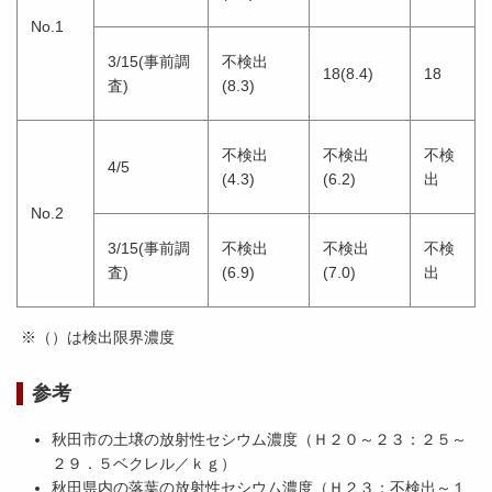
No.1
3/15(事前調
不検出
18(8.4)
18
査)
(8.3)
不検出
不検出
不検
4/5
(4.3)
(6.2)
出
No.2
3/15(事前調
不検出
不検出
不検
査)
(6.9)
(7.0)
出
※（）は検出限界濃度
参考
秋田市の土壌の放射性セシウム濃度（Ｈ２０～２３：２５～
２９．５ベクレル／ｋｇ）
秋田県内の落葉の放射性セシウム濃度（Ｈ２３：不検出～１