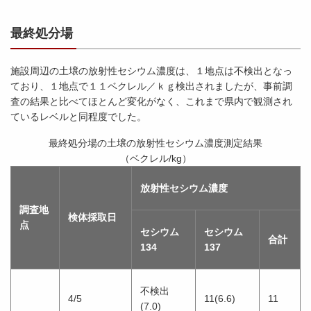
最終処分場
施設周辺の土壌の放射性セシウム濃度は、１地点は不検出となっ
ており、１地点で１１ベクレル／ｋｇ検出されましたが、事前調
査の結果と比べてほとんど変化がなく、これまで県内で観測され
ているレベルと同程度でした。
最終処分場の土壌の放射性セシウム濃度測定結果
（ベクレル/kg）
放射性セシウム濃度
調査地
検体採取日
点
セシウム
セシウム
合計
134
137
不検出
4/5
11(6.6)
11
(7.0)