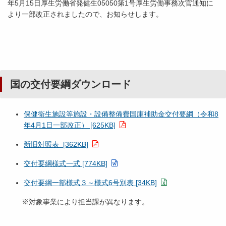
年5月15日厚生労働省発健生05050第1号厚生労働事務次官通知に
より一部改正されましたので、お知らせします。
国の交付要綱ダウンロード
保健衛生施設等施設・設備整備費国庫補助金交付要綱（令和8
年4月1日一部改正） [625KB]
新旧対照表 [362KB]
交付要綱様式一式 [774KB]
交付要綱一部様式３～様式6号別表 [34KB]
※対象事業により担当課が異なります。