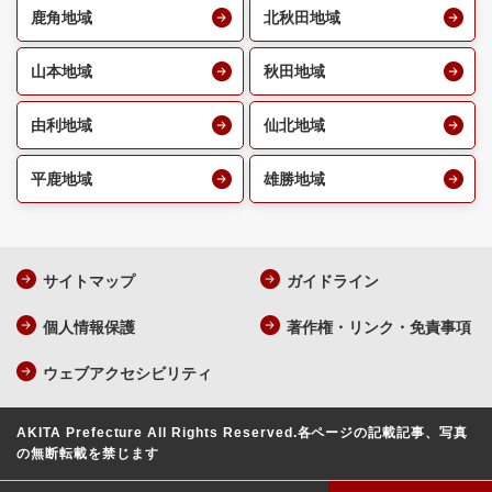
鹿角地域
北秋田地域
山本地域
秋田地域
由利地域
仙北地域
平鹿地域
雄勝地域
サイトマップ
ガイドライン
個人情報保護
著作権・リンク・免責事項
ウェブアクセシビリティ
AKITA Prefecture All Rights Reserved.
各ページの記載記事、写真
の無断転載を禁じます