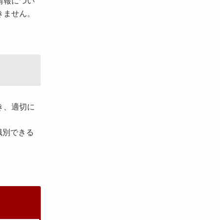
情報につい
きません。
き、適切に
識別できる