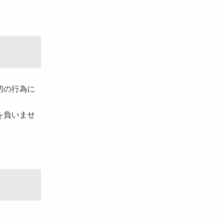
切の行為に
を負いませ