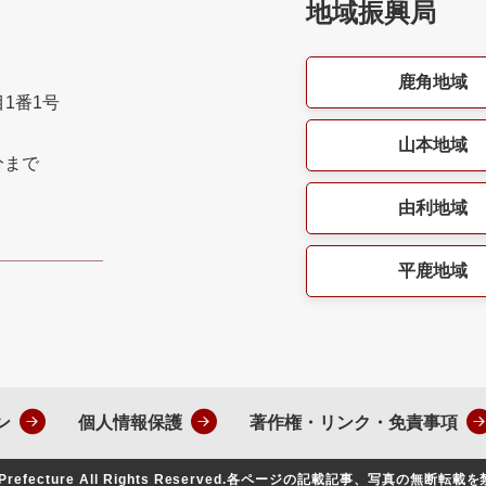
地域振興局
鹿角地域
目1番1号
山本地域
分まで
由利地域
平鹿地域
ン
個人情報保護
著作権・リンク・免責事項
Prefecture All Rights Reserved.
各ページの記載記事、写真の無断転載を