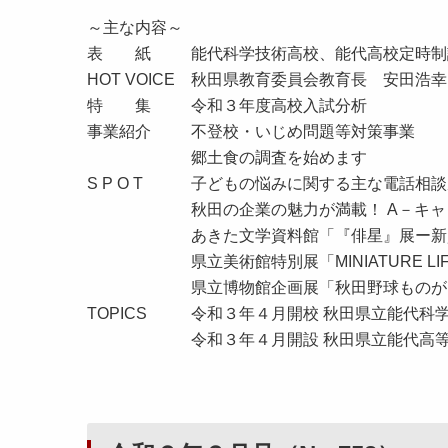
～主な内容～
表 紙 能代科学技術高校、能代高校定時制課
HOT VOICE 秋田県教育委員会教育長 安田浩幸
特 集 令和３年度高校入試分析
事業紹介 不登校・いじめ問題等対策事業
郷土食の調査を始めます
S P O T 子どもの悩みに関する主な電話相
秋田の企業の魅力が満載！ A－キャ
あきた文学資料館「『俳星』展ー新資料
県立美術館特別展「MINIATURE LIF
県立博物館企画展「秋田野球ものが
TOPICS 令和３年４月開校 秋田県立能代科
令和３年４月開設 秋田県立能代高等学