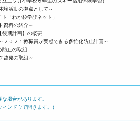
立二ツ井小学校６年生のスキー宿泊体験学習）
体験活動の拠点として～
「わか杉学びネット」
資料の紹介～
【後期計画】の概要
０２１教職員が実感できる多忙化防止計画～
防止の取組
ク啓発の取組～
介
要な場合があります。
ウィンドウで開きます。）