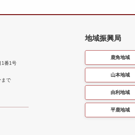
地域振興局
鹿角地域
目1番1号
山本地域
分まで
由利地域
平鹿地域