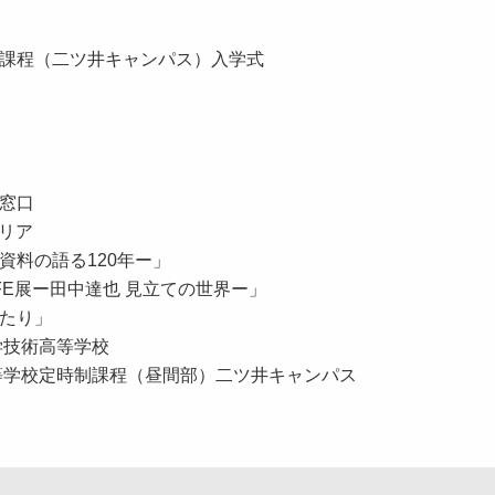
程（二ツ井キャンパス）入学式
談窓口
リア
の語る120年ー」
E展ー田中達也 見立ての世界ー」
たり」
学技術高等学校
校定時制課程（昼間部）二ツ井キャンパス