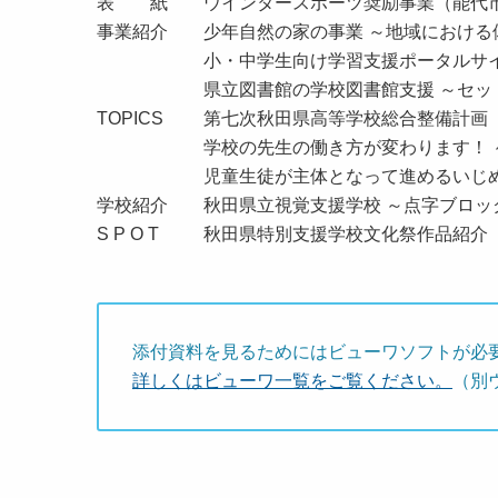
表 紙 ウインタースポーツ奨励事業（能代市
事業紹介 少年自然の家の事業 ～地域における
小・中学生向け学習支援ポータルサイト
県立図書館の学校図書館支援 ～セット
TOPICS 第七次秋田県高等学校総合整備計画
学校の先生の働き方が変わります！ ～２
児童生徒が主体となって進めるいじめ
学校紹介 秋田県立視覚支援学校 ～点字ブロッ
S P O T 秋田県特別支援学校文化祭作品紹
添付資料を見るためにはビューワソフトが必
詳しくはビューワ一覧をご覧ください。
（別