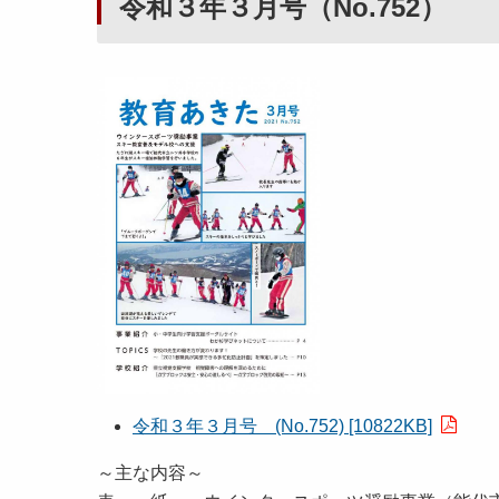
令和３年３月号（No.752）
令和３年３月号 (No.752) [10822KB]
～主な内容～