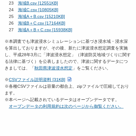
23
海域B.csv [12551KB]
24
海域C.csv [10805KB]
25
海域A＋B.csv [15210KB]
26
海域B＋C.csv [17164KB]
27
海域A＋B＋C.csv [15938KB]
※本調査でも津波浸水シミュレーションに基づき浸水域・浸水深
を算出しておりますが、その後、新たに津波浸水想定調査を実施
し、平成28年3月に「津波浸水想定」（津波防災地域づくりに関す
る法律に基づく）を公表しましたので、津波に関するデータにつ
きましては、「
秋田県津波浸水想定
」をご覧ください。
※
CSVファイル説明資料 [31KB]
※各種CSVファイルは容量の都合上、zipファイルで圧縮しており
ます。
※本ページへ記載されているデータはオープンデータです。
オープンデータの利用規約は次のページから御覧ください。