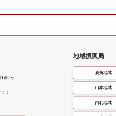
地域振興局
鹿角地域
目1番1号
山本地域
分まで
由利地域