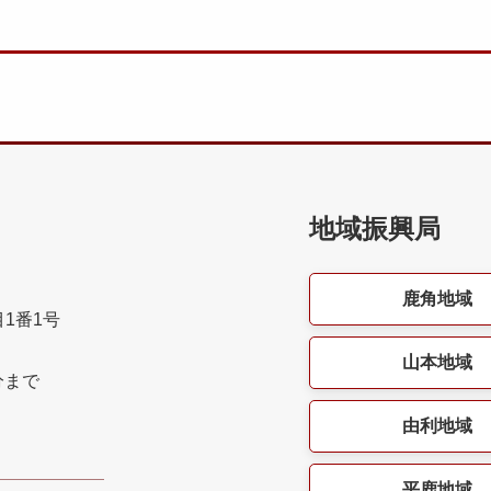
地域振興局
鹿角地域
目1番1号
山本地域
分まで
由利地域
平鹿地域