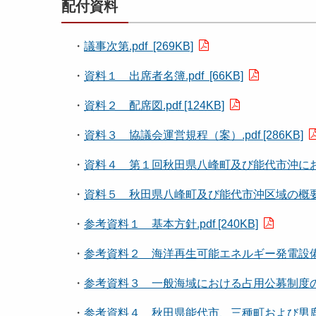
配付資料
・
議事次第.pdf [269KB]
・
資料１ 出席者名簿.pdf [66KB]
・
資料２ 配席図.pdf [124KB]
・
資料３ 協議会運営規程（案）.pdf [286KB]
・
資料４ 第１回秋田県八峰町及び能代市沖における協
・
資料５ 秋田県八峰町及び能代市沖区域の概要図.pd
・
参考資料１ 基本方針.pdf [240KB]
・
参考資料２ 海洋再生可能エネルギー発電設備整備
・
参考資料３ 一般海域における占用公募制度の運用指針
・
参考資料４ 秋田県能代市、三種町および男鹿市沖