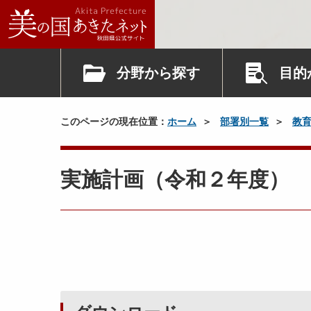
分野から探す
目的
このページの現在位置：
ホーム
部署別一覧
教
実施計画（令和２年度）