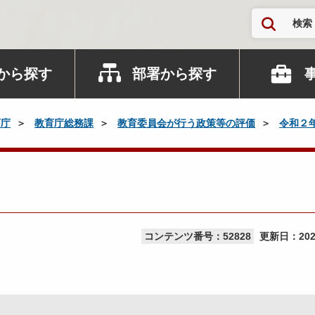
検索
から探す
部署から探す
育庁
教育庁総務課
教育委員会が行う政策等の評価
令和２
コンテンツ番号：52828
更新日：
20