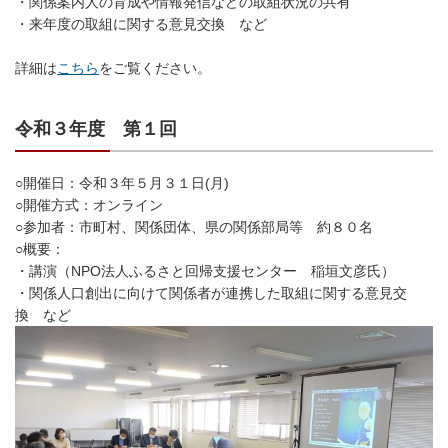
・関係案内人の育成や情報発信などの取組状況の共有
・来年度の取組に関する意見交換 など
詳細は
こちら
をご覧ください。
令和３年度 第１回
○開催日：令和３年５月３１日(月)
○開催方式：オンライン
○参加者：市町村、関係団体、県の関係部局等 約８０名
○概要：
・講演（NPO法人ふるさと回帰支援センター 稲垣文彦氏）
・関係人口創出に向けて関係者が連携した取組に関する意見交
換 など