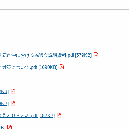
沖における協議会説明資料.pdf [579KB]
ついて.pdf [1090KB]
KB]
KB]
まとめ.pdf [482KB]
B]