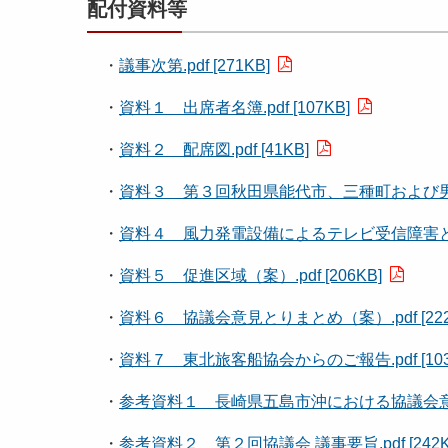
配付資料等
・
議事次第.pdf [271KB]
・
資料１ 出席者名簿.pdf [107KB]
・
資料２ 配席図.pdf [41KB]
・
資料３ 第３回秋田県能代市、三種町および男鹿市
・
資料４ 風力発電設備によるテレビ受信障害と対策に
・
資料５ 促進区域（案）.pdf [206KB]
・
資料６ 協議会意見とりまとめ（案）.pdf [222
・
資料７ 東北旅客船協会からのご報告.pdf [103
・
参考資料１ 長崎県五島市沖における協議会意見とり
・
参考資料２ 第２回協議会 議事要旨.pdf [242K