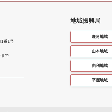
地域振興局
鹿角地域
目1番1号
山本地域
分まで
由利地域
平鹿地域