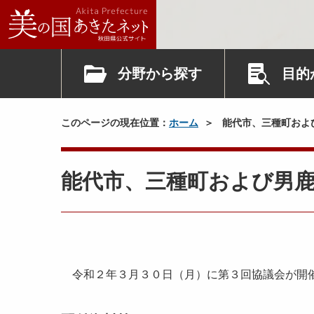
分野から探す
目的
このページの現在位置：
ホーム
能代市、三種町およ
能代市、三種町および男
令和２年３月３０日（月）に第３回協議会が開