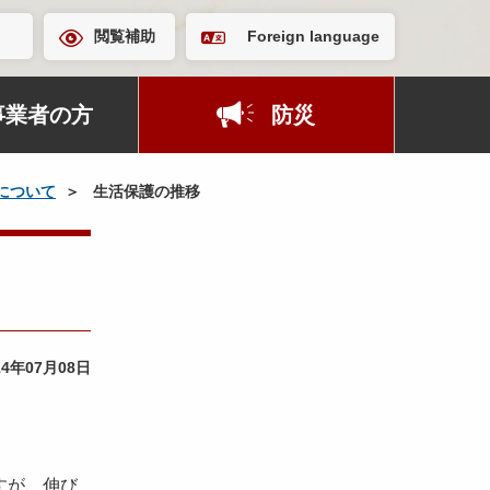
閲覧補助
Foreign language
事業者の方
防災
について
生活保護の推移
14年07月08日
すが、伸び