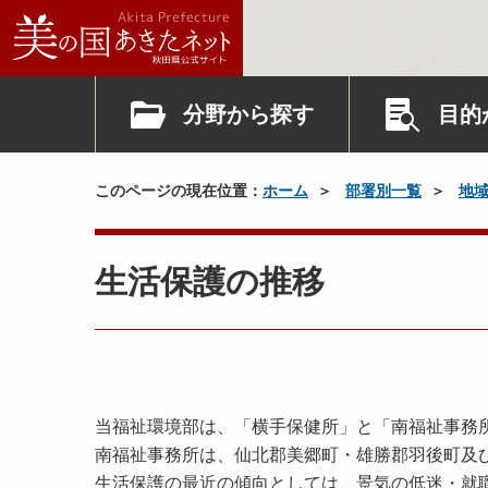
分野から探す
目的
このページの現在位置：
ホーム
部署別一覧
地
生活保護の推移
当福祉環境部は、「横手保健所」と「南福祉事務
南福祉事務所は、仙北郡美郷町・雄勝郡羽後町及
生活保護の最近の傾向としては、景気の低迷・就