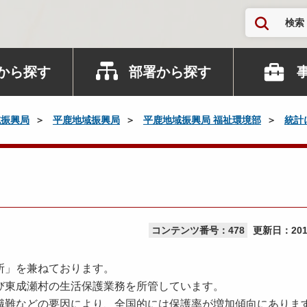
検索
から探す
部署から探す
域振興局
平鹿地域振興局
平鹿地域振興局 福祉環境部
統計
コンテンツ番号：478
更新日：
20
所」を兼ねております。
び東成瀬村の生活保護業務を所管しています。
職難などの要因により、全国的には保護率が増加傾向にありま