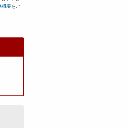
務概要
をご