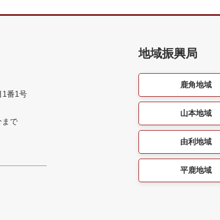
地域振興局
鹿角地域
目1番1号
山本地域
分まで
由利地域
平鹿地域