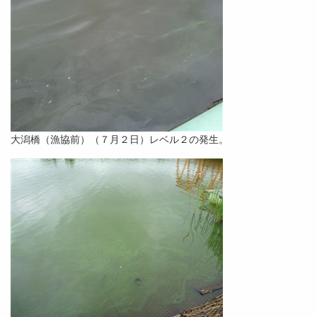
大潟橋（漁協前）（７月２日）レベル２の発生。