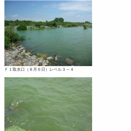
Ｆ１取水口（８月６日）レベル３～４