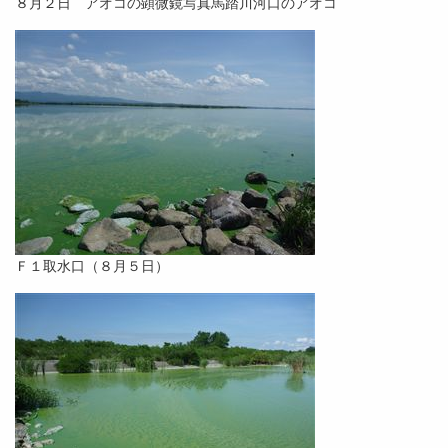
８月２日 アオコの顕微鏡写真馬踏川河口のアオコ
Ｆ１取水口（８月５日）