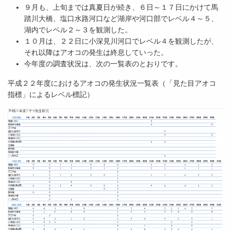
９月も、上旬までは真夏日が続き、６日～１７日にかけて馬
踏川大橋、塩口水路河口など湖岸や河口部でレベル４～５、
湖内でレベル２～３を観測した。
１０月は、２２日に小深見川河口でレベル４を観測したが、
それ以降はアオコの発生は終息していった。
今年度の調査状況は、次の一覧表のとおりです。
平成２２年度におけるアオコの発生状況一覧表（「見た目アオコ
指標」によるレベル標記）