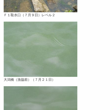
Ｆ１取水口（７月９日）レベル２
大潟橋（漁協前）（７月２１日）