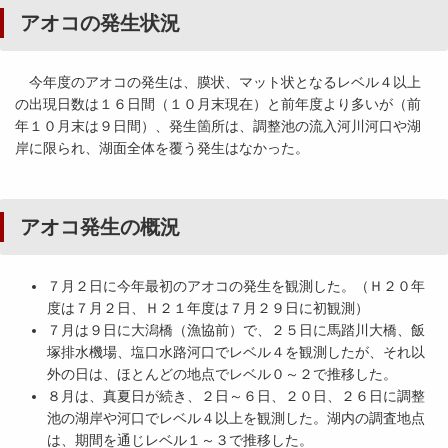
アオコの発生状況
今年度のアオコの発生は、膜状、マット状となるレベル４以上
の出現日数は１６日間（１０月末現在）と前年度より多いが（前
年１０月末は９日間）、発生箇所は、調整池の流入河川河口や湖
岸に限られ、湖面全体を覆う発生はなかった。
アオコ発生の概況
７月２日に今年最初のアオコの発生を観測した。（Ｈ２０年
度は７月２日、Ｈ２１年度は７月２９日に初観測）
７月は９日に大潟橋（漁協前）で、２５日に馬踏川大橋、飯
塚排水機場、塩口水路河口でレベル４を観測したが、それ以
外の日は、ほとんどの地点でレベル０～２で推移した。
８月は、真夏日が続き、２日～６日、２０日、２６日に調整
池の湖岸や河口でレベル４以上を観測した。湖内の調査地点
は、期間を通じレベル１～３で推移した。