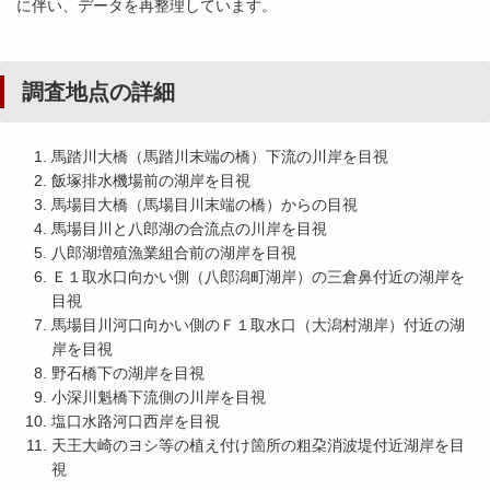
に伴い、データを再整理しています。
調査地点の詳細
馬踏川大橋（馬踏川末端の橋）下流の川岸を目視
飯塚排水機場前の湖岸を目視
馬場目大橋（馬場目川末端の橋）からの目視
馬場目川と八郎湖の合流点の川岸を目視
八郎湖増殖漁業組合前の湖岸を目視
Ｅ１取水口向かい側（八郎潟町湖岸）の三倉鼻付近の湖岸を
目視
馬場目川河口向かい側のＦ１取水口（大潟村湖岸）付近の湖
岸を目視
野石橋下の湖岸を目視
小深川魁橋下流側の川岸を目視
塩口水路河口西岸を目視
天王大崎のヨシ等の植え付け箇所の粗朶消波堤付近湖岸を目
視