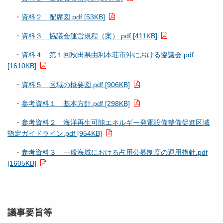
・
資料２ 配席図.pdf [53KB]
・
資料３ 協議会運営規程（案）.pdf [411KB]
・
資料４ 第１回秋田県由利本荘市沖における協議会.pdf
[1610KB]
・
資料５ 区域の概要図.pdf [906KB]
・
参考資料１ 基本方針.pdf [298KB]
・
参考資料２ 海洋再生可能エネルギー発電設備整備促進区域
指定ガイドライン.pdf [954KB]
・
参考資料３ 一般海域における占用公募制度の運用指針.pdf
[1605KB]
議事要旨等