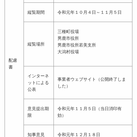
縦覧期間
令和元年１０月４日～１１月５日
三種町役場
男鹿市役所
縦覧場所
男鹿市役所若美支所
大潟村役場
配慮
書
インターネ
事業者ウェブサイト（公開終了しま
ットによる
した）
公表
意見提出期
令和元年１１月５日（当日消印有
限
効）
知事意見
令和元年１２月１８日