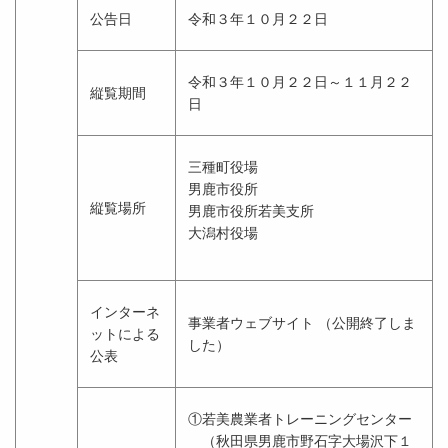
公告日
令和３年１０月２２日
令和３年１０月２２日～１１月２２
縦覧期間
日
三種町役場
男鹿市役所
縦覧場所
男鹿市役所若美支所
大潟村役場
インターネ
事業者ウェブサイト （公開終了しま
ットによる
した）
公表
①若美農業者トレーニングセンター
（秋田県男鹿市野石字大場沢下１