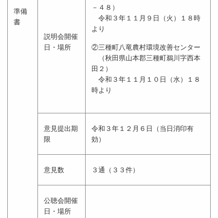
－４８）
準備
令和３年１１月９日（火）１８時
書
より
説明会開催
日・場所
②三種町八竜農村環境改善センター
（秋田県山本郡三種町鵜川字西本
田２）
令和３年１１月１０日（水）１８
時より
意見提出期
令和３年１２月６日（当日消印有
限
効）
意見数
３通（３３件）
公聴会開催
日・場所