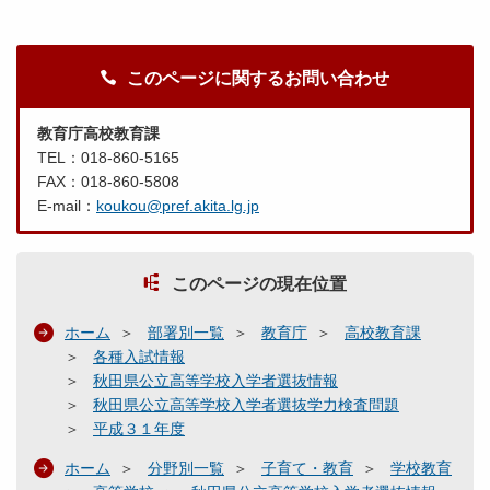
このページに関するお問い合わせ
教育庁高校教育課
TEL：018-860-5165
FAX：018-860-5808
E-mail：
koukou@pref.akita.lg.jp
このページの現在位置
ホーム
部署別一覧
教育庁
高校教育課
各種入試情報
秋田県公立高等学校入学者選抜情報
秋田県公立高等学校入学者選抜学力検査問題
平成３１年度
ホーム
分野別一覧
子育て・教育
学校教育