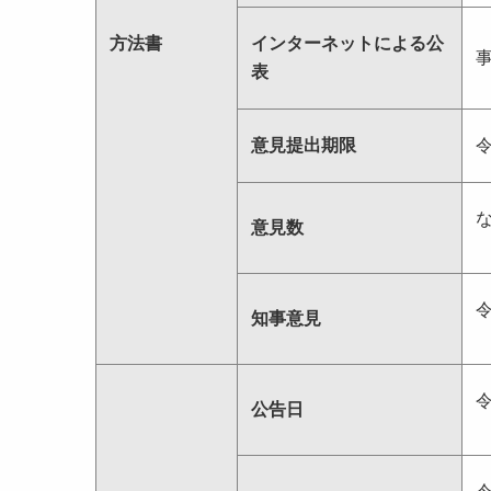
方法書
インターネットによる公
表
意見提出期限
意見数
知事意見
公告日