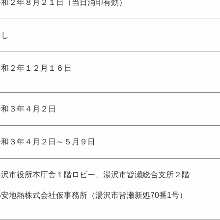
令和２年８月２１日（当日消印有効）
なし
令和２年１２月１６日
令和３年４月２日
令和３年４月２日～５月９日
湯沢市役所本庁舎１階ロビー、湯沢市皆瀬総合支所２階
小安地熱株式会社仮事務所（湯沢市皆瀬新処70番1号）