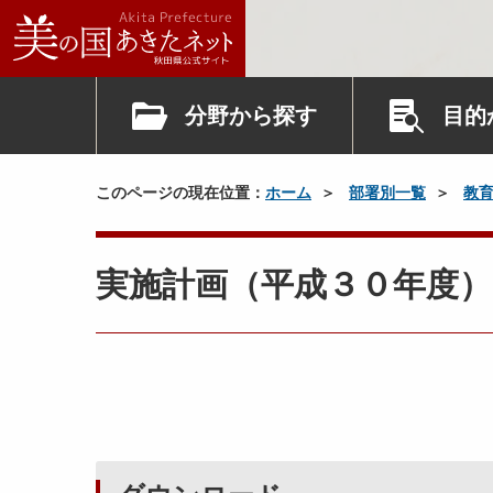
分野から探す
目的
このページの現在位置：
ホーム
部署別一覧
教
実施計画（平成３０年度）