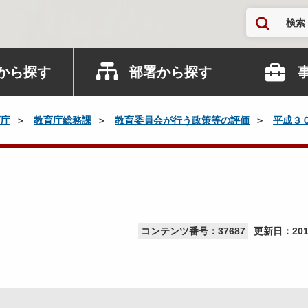
検索
から探す
部署から探す
育庁
教育庁総務課
教育委員会が行う政策等の評価
平成３
コンテンツ番号：37687
更新日：
20