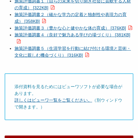
施策評価調書１（自らの未来を切り開き社会に貢献する人材
の育成） [322KB]
施策評価調書２（確かな学力の定着と独創性や表現力の育
成） [358KB]
施策評価調書３（豊かな心と健やかな体の育成） [376KB]
施策評価調書４（良好で魅力ある学びの場づくり） [381KB]
施策評価調書５（生涯学習を行動に結び付ける環境と芸術・
文化に親しむ機会づくり） [316KB]
添付資料を見るためにはビューワソフトが必要な場合が
あります。
詳しくはビューワ一覧をご覧ください。
（別ウィンドウ
で開きます。）