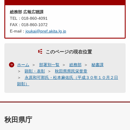
総務部 広報広聴課
TEL：018-860-4091
FAX：018-860-1072
E-mail：
joukai@pref.akita.lg.jp
このページの現在位置
ホーム
部署別一覧
総務部
秘書課
顕彰・表彰
秋田県県民栄誉章
永原和可那氏・松本麻佑氏（平成３０年１０月２日
顕彰）
秋田県庁