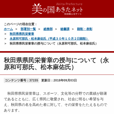
このページの現在位置：
ホーム
部署別一覧
総務部
秘書課
顕彰・表彰
秋田県県民栄誉章
永原和可那氏・松本麻佑氏（平成３０年１０月２日顕彰）
秋田県県民栄誉章の授与について（永原和可那氏、松本麻佑氏）
秋田県県民栄誉章の授与について（永
原和可那氏、松本麻佑氏）
コンテンツ番号：37155
更新日：
2018年09月03日
秋田県県民栄誉章は、スポーツ、文化等の分野での業績が顕著
であるとともに、広く県民に敬愛され、社会に明るい希望を与
え、秋田県の名を高めた者に対して、その栄誉をたたえるもので
あります。