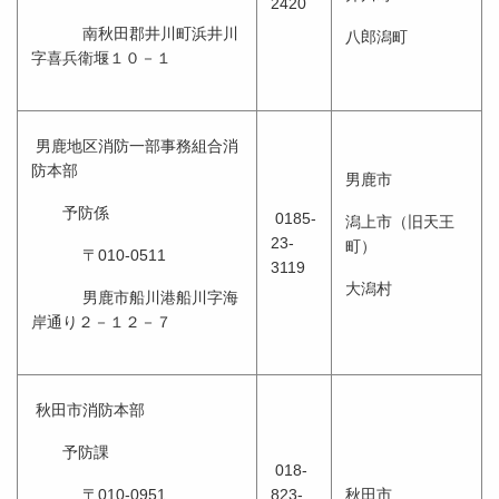
2420
南秋田郡井川町浜井川
八郎潟町
字喜兵衛堰１０－１
男鹿地区消防一部事務組合消
防本部
男鹿市
予防係
0185-
潟上市（旧天王
23-
町）
〒010-0511
3119
大潟村
男鹿市船川港船川字海
岸通り２－１２－７
秋田市消防本部
予防課
018-
〒010-0951
823-
秋田市