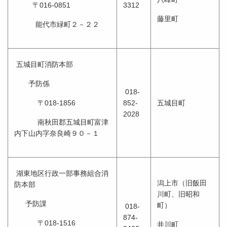
〒016-0851
3312
藤里町
能代市緑町２－２２
五城目町消防本部
予防係
018-
〒018-1856
852-
五城目町
2028
南秋田郡五城目町富津
内下山内字奈良崎９０－１
湖東地区行政一部事務組合消
潟上市（旧飯田
防本部
川町、旧昭和
予防課
町）
018-
874-
〒018-1516
井川町