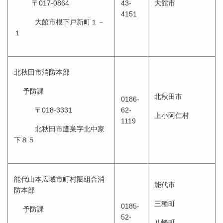
〒017-0864
43-
大館市
4151
大館市根下戸新町１－
１
北秋田市消防本部
予防課
北秋田市
0186-
〒018-3331
62-
上小阿仁村
1119
北秋田市鷹巣字北中家
下８５
能代山本広域市町村圏組合消
能代市
防本部
三種町
0185-
予防課
52-
八峰町