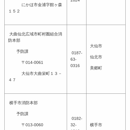
2824
にかほ市金浦字館ヶ森
１５２
大曲仙北広域市町村圏組合消
防本部
大仙市
予防課
0187-
仙北市
63-
〒014-0061
0316
美郷町
大仙市大曲栄町１３－
４７
横手市消防本部
予防課
0182-
〒013-0060
32-
横手市