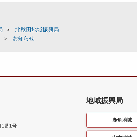
局
北秋田地域振興局
部
お知らせ
地域振興局
鹿角地域
目1番1号