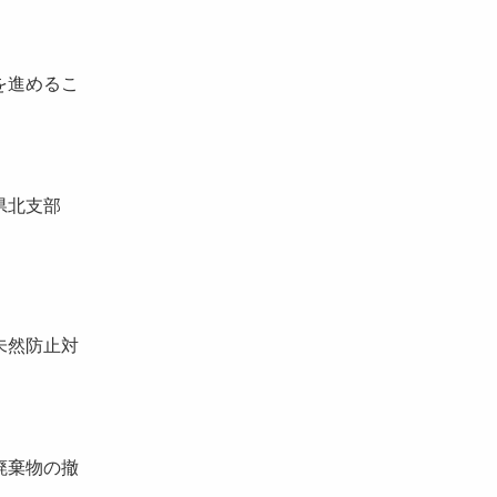
を進めるこ
県北支部
未然防止対
廃棄物の撤