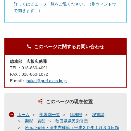
詳しくはビューワ一覧をご覧ください。
（別ウィンドウ
で開きます。）
このページに関するお問い合わせ
総務部 広報広聴課
TEL：018-860-4091
FAX：018-860-1072
E-mail：
joukai@pref.akita.lg.jp
このページの現在位置
ホーム
部署別一覧
総務部
秘書課
顕彰・表彰
秋田県県民栄誉章
米元小春氏・田中志穂氏（平成３０年１月３０日顕