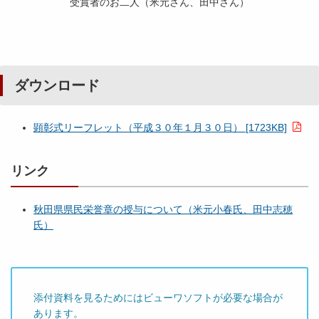
受賞者のお二人（米元さん、田中さん）
ダウンロード
顕彰式リーフレット（平成３０年１月３０日） [1723KB]
リンク
秋田県県民栄誉章の授与について（米元小春氏、田中志穂
氏）
添付資料を見るためにはビューワソフトが必要な場合が
あります。