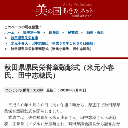
このページの現在位置：
ホーム
部署別一覧
総務部
秘書課
顕彰・表彰
秋田県県民栄誉章
米元小春氏・田中志穂氏（平成３０年１月３０日顕彰）
秋田県県民栄誉章顕彰式（米元小春氏、田中志穂氏）
秋田県県民栄誉章顕彰式（米元小春
氏、田中志穂氏）
コンテンツ番号：31288
更新日：
2018年02月01日
平成３０年１月３０日（火）午後３時から、県正庁で秋田県県
民栄誉章顕彰式を開催しました。
式典では、佐竹知事から米元小春さん、田中志穂さんへ表彰
状、栄誉章（メダル）が授与され、鶴田県議会議長から記念品が