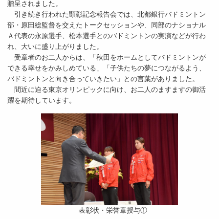
贈呈されました。
引き続き行われた顕彰記念報告会では、北都銀行バドミントン
部・原田総監督を交えたトークセッションや、同部のナショナル
Ａ代表の永原選手、松本選手とのバドミントンの実演などが行わ
れ、大いに盛り上がりました。
受章者のお二人からは、「秋田をホームとしてバドミントンが
できる幸せをかみしめている」「子供たちの夢につながるよう、
バドミントンと向き合っていきたい」との言葉がありました。
間近に迫る東京オリンピックに向け、お二人のますますの御活
躍を期待しています。
表彰状・栄誉章授与①