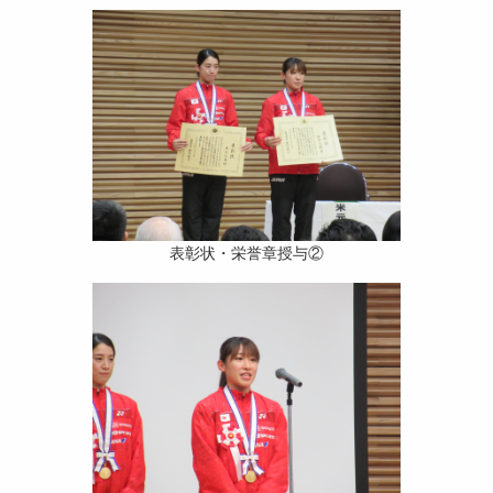
表彰状・栄誉章授与②