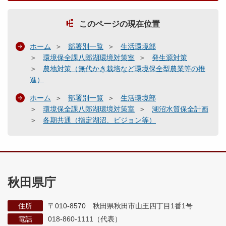
このページの現在位置
ホーム
部署別一覧
生活環境部
環境保全課八郎湖環境対策室
発生源対策
農地対策（無代かき栽培など環境保全型農業等の推
進）
ホーム
部署別一覧
生活環境部
環境保全課八郎湖環境対策室
湖沼水質保全計画
各期共通（指定湖沼、ビジョン等）
秋田県庁
住所
〒010-8570 秋田県秋田市山王四丁目1番1号
電話
018-860-1111（代表）