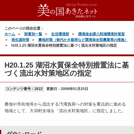
このページの現在位置：
ホーム
部署別一覧
生活環境部
環境保全課八郎湖環境対策室
発生源対策
農地対策（無代かき栽培など環境保全型農業等の推進）
H20.1.25 湖沼水質保全特別措置法に基づく流出水対策地区の指定
H20.1.25 湖沼水質保全特別措置法に基
づく流出水対策地区の指定
コンテンツ番号：2622
更新日：
2008年01月25日
農地や市街地等から流出する汚濁負荷への対策を重点的に進める
地域として、大潟村全域を「流出水対策地区」に指定しました。