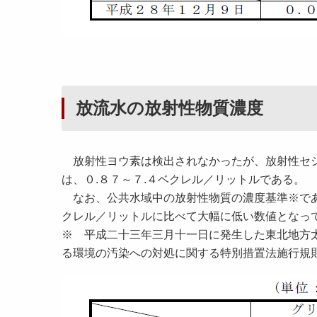
放流水の放射性物質濃度
放射性ヨウ素は検出されなかったが、放射性セシ
は、０.８７～７.４ベクレル／リットルである。
なお、公共水域中の放射性物質の濃度基準※であ
クレル／リットルに比べて大幅に低い数値となっ
※ 平成二十三年三月十一日に発生した東北地方
る環境の汚染への対処に関する特別措置法施行規