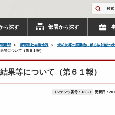
検索
から探す
部署から探す
活環境部
循環型社会推進課
焼却灰等の廃棄物に係る放射能の状
果等について（第６１報）
査結果等について（第６１報）
コンテンツ番号：18621
更新日：
20