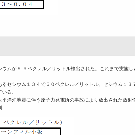
ウムが６.９ベクレル／リットル検出された。これまで実施し
るセシウム１３４で６０ベクレル／リットル、セシウム１３
ている。
太平洋沖地震に伴う原子力発電所の事故により放出された放射
則