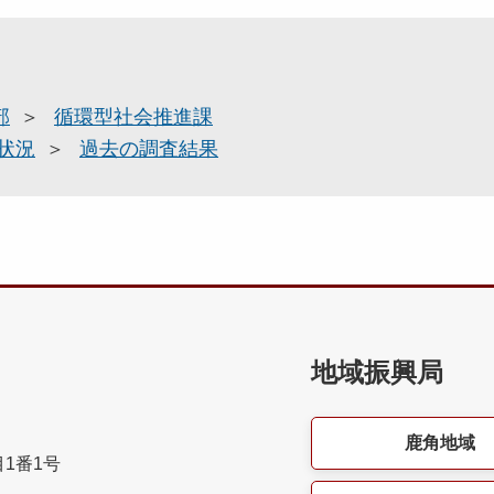
部
循環型社会推進課
状況
過去の調査結果
地域振興局
鹿角地域
目1番1号