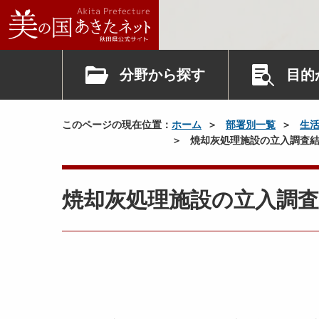
分野から探す
目的
このページの現在位置：
ホーム
部署別一覧
生
焼却灰処理施設の立入調査結
焼却灰処理施設の立入調