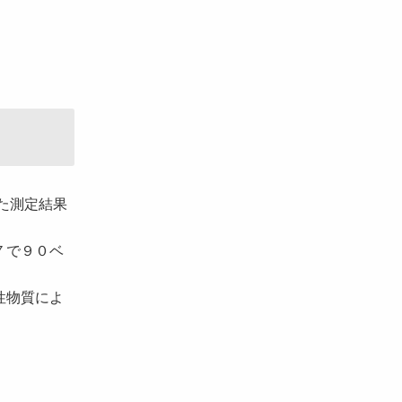
た測定結果
７で９０ベ
性物質によ