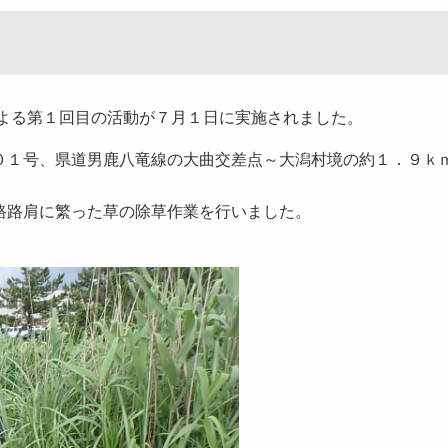
による第１回目の活動が７月１日に実施されました。
０１号、県道男鹿八竜線の大曲交差点～大潟村境の約１．９ｋ
路路肩に繁った草の除草作業を行いました。