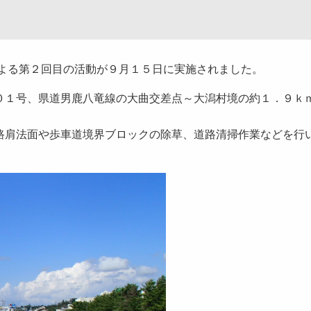
による第２回目の活動が９月１５日に実施されました。
０１号、県道男鹿八竜線の大曲交差点～大潟村境の約１．９ｋ
路肩法面や歩車道境界ブロックの除草、道路清掃作業などを行