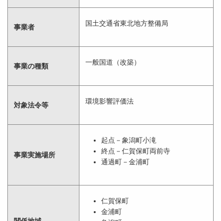
国土交通省東北地方整備局
事業者
一般国道（改築）
事業の種類
環境影響評価法
対象法令等
起点－象潟町小滝
終点－仁賀保町両前寺
事業実施場所
通過町－金浦町
仁賀保町
金浦町