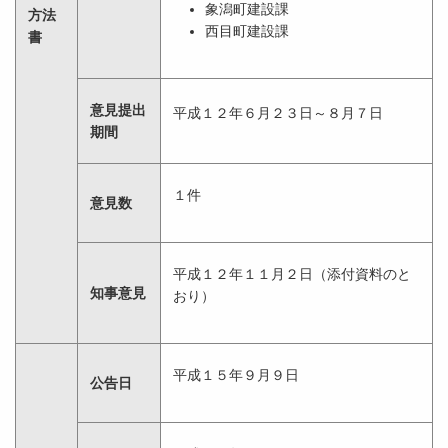
象潟町建設課
方法
西目町建設課
書
意見提出
平成１２年６月２３日～８月７日
期間
１件
意見数
平成１２年１１月２日（添付資料のと
知事意見
おり）
平成１５年９月９日
公告日