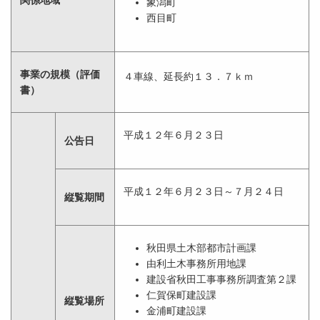
関係地域
象潟町
西目町
事業の規模（評価
４車線、延長約１３．７ｋｍ
書）
平成１２年６月２３日
公告日
平成１２年６月２３日～７月２４日
縦覧期間
秋田県土木部都市計画課
由利土木事務所用地課
建設省秋田工事事務所調査第２課
仁賀保町建設課
縦覧場所
金浦町建設課