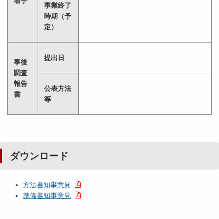
着手
事業終了
時期（予
定）
提出日
事後
調査
報告
公表方法
書
等
ダウンロード
方法書知事意見
準備書知事意見