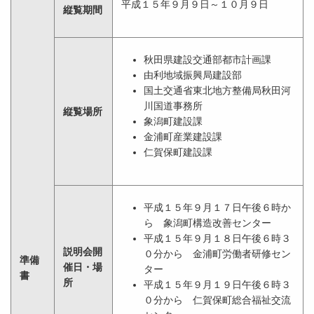
平成１５年９月９日～１０月９日
縦覧期間
秋田県建設交通部都市計画課
由利地域振興局建設部
国土交通省東北地方整備局秋田河
川国道事務所
縦覧場所
象潟町建設課
金浦町産業建設課
仁賀保町建設課
平成１５年９月１７日午後６時か
ら 象潟町構造改善センター
平成１５年９月１８日午後６時３
説明会開
０分から 金浦町労働者研修セン
準備
催日・場
ター
書
所
平成１５年９月１９日午後６時３
０分から 仁賀保町総合福祉交流